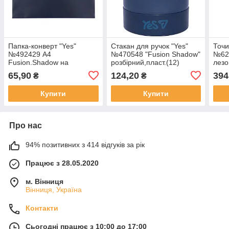
Папка-конверт "Yes"
Стакан для ручок "Yes"
Точи
№492429 А4
№470548 "Fusion Shadow"
№620
Fusion.Shadow на
розбірний,пласт.(12)
лезо
блискавці(12)
65,90
124,20
394
₴
₴
Купити
Купити
Про нас
94% позитивних з 414 відгуків за рік
Працює з 28.05.2020
м. Вінниця
Вінниця, Україна
Контакти
Сьогодні працює з 10:00 до 17:00