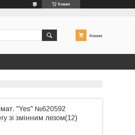
Кошик
Кошик
омат. "Yes" №620592
ry зі змінним лезом(12)