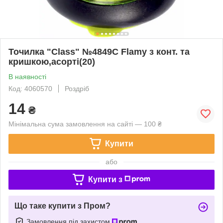
Точилка "Class" №4849C Flamy з конт. та
кришкою,асорті(20)
В наявності
Код: 4060570
Роздріб
14
₴
Мінімальна сума замовлення на сайті — 100 ₴
Купити
або
Купити з
Що таке купити з Пром?
Замовлення під захистом