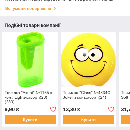
Всі умови повернення
Подібні товари компанії
Точилка "Axent" №1155 з
Точилка "Class" №4834C
Точи
конт. Lighter,асорті(28)
Joker з конт.,асорті(24)
Soft 
(280)
9,90
13,30
31,
₴
₴
Купити
Купити