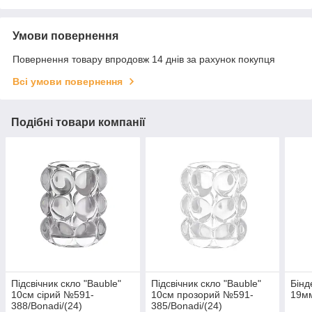
Умови повернення
Повернення товару впродовж 14 днів за рахунок покупця
Всі умови повернення
Подібні товари компанії
Підсвічник скло "Bauble"
Підсвічник скло "Bauble"
Бінд
10см сірий №591-
10см прозорий №591-
19м
388/Bonadi/(24)
385/Bonadi/(24)