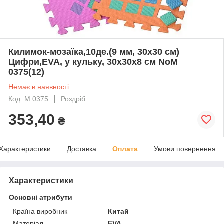
Килимок-мозаїка,10де.(9 мм, 30х30 см)
Цифри,EVA, у кульку, 30х30х8 см NoM
0375(12)
Немає в наявності
Код: M 0375
Роздріб
353,40
₴
Характеристики
Доставка
Оплата
Умови повернення
Характеристики
Основні атрибути
Країна виробник
Китай
Матеріал
EVA