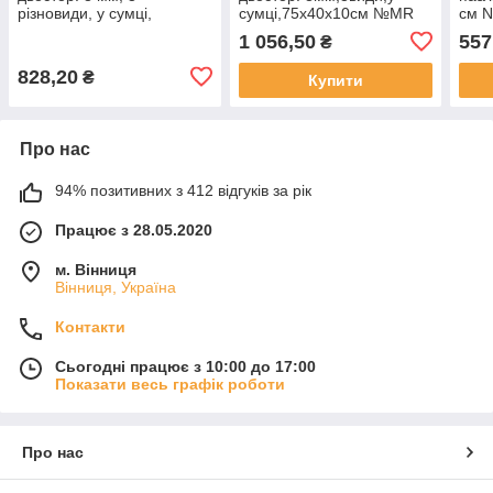
різновиди, у сумці,
сумці,75х40х10см №MR
см N
57х37х9 см NoMR 1570-
1569-3(12)
1 056,50
557
₴
1(12)
828,20
₴
Купити
Про нас
94% позитивних з 412 відгуків за рік
Працює з 28.05.2020
м. Вінниця
Вінниця, Україна
Контакти
Сьогодні працює з 10:00 до 17:00
Показати весь графік роботи
Про нас