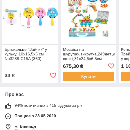
Брязкальце "Зайчик" у
Мозаїка на
Конс
кульку, 10х16,5х5 см
шурупах,викрутка,249дет.,у
Трей
No3288-C15A (360)
валізі,31х24,5х6,5см
у ко
№M5590(16)
NoKB
675,30
1 1
₴
33
₴
Купити
Про нас
94% позитивних з 415 відгуків за рік
Працює з 28.05.2020
м. Вінниця