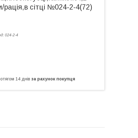
/рація,в сітці №024-2-4(72)
од:
024-2-4
ротягом 14 днів
за рахунок покупця