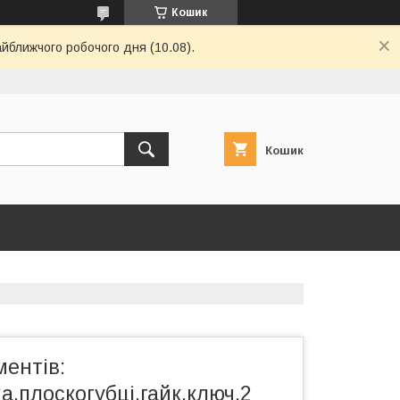
Кошик
айближчого робочого дня (10.08).
Кошик
ментів:
а,плоскогубці,гайк.ключ,2