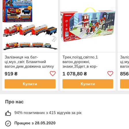
Залізниця на бат-
Трек,поїзд,світло,1
Залі
ці,муз.,світ. Блакитний
вагон,дорожні,
ці,м
вагон,дим,довжина шляху
знаки,35дет.,в кор-
ваго
380см,в кор-ці,47х33х7см
ці,48х21х9,5см
282с
919
1 078,80
856
₴
₴
№7017/615(12)
№7731A(12)
№70
Купити
Купити
Про нас
94% позитивних з 415 відгуків за рік
Працює з 28.05.2020