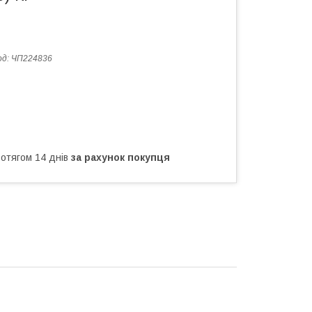
од:
ЧП224836
ротягом 14 днів
за рахунок покупця