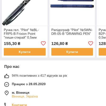
Ручка гел. "Pilot" №BL-
Рапідограф "Pilot" №SWN-
Ручк
FRP5-B Frixion Point
DR-05-B "DRAWING PEN"
B2P-
"пиши-стирай" 0,5мм
0,5м
чорна(12)(144) /1/
155,30
126,80
128
₴
₴
Купити
Купити
Про нас
94% позитивних з 417 відгуків за рік
Працює з 28.05.2020
м. Вінниця
Вінниця, Україна
Контакти