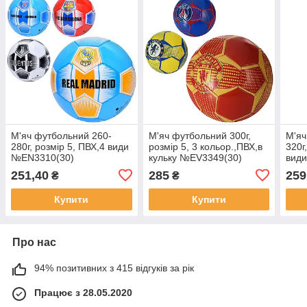
М'яч футбольний 260-
М'яч футбольний 300г,
М'яч
280г, розмір 5, ПВХ,4 види
розмір 5, 3 кольор.,ПВХ,в
320г
№EN3310(30)
кульку №EV3349(30)
види
3164
251,40
285
259
₴
₴
Купити
Купити
Про нас
94% позитивних з 415 відгуків за рік
Працює з 28.05.2020