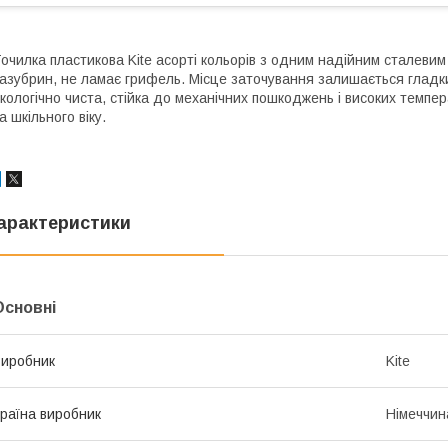
очилка пластикова Kite асорті кольорів з одним надійним сталевим л
азубрин, не ламає грифель. Місце заточування залишається гладки
кологічно чиста, стійка до механічних пошкоджень і високих темп
а шкільного віку.
арактеристики
Основні
иробник
Kite
раїна виробник
Німеччин