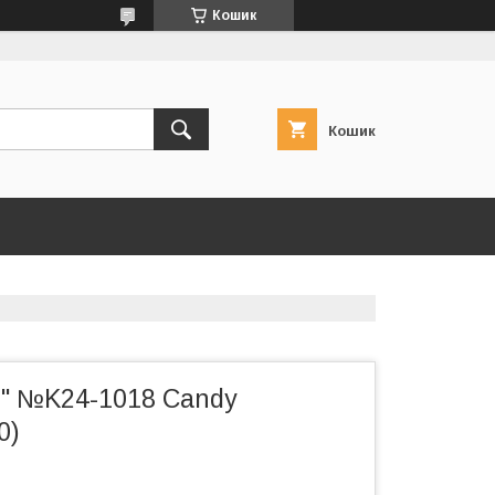
Кошик
Кошик
e" №K24-1018 Candy
0)