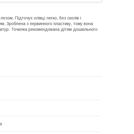
езом. Підточує олівці легко, без сколів і
м. Зроблена з первинного пластику, тому вона
ератур. Точилка рекомендована дітям дошкільного
а