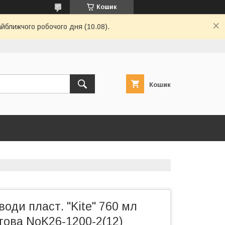
Кошик
айближчого робочого дня (10.08).
Кошик
оди пласт. "Kite" 760 мл
това NoK26-1200-2(12)