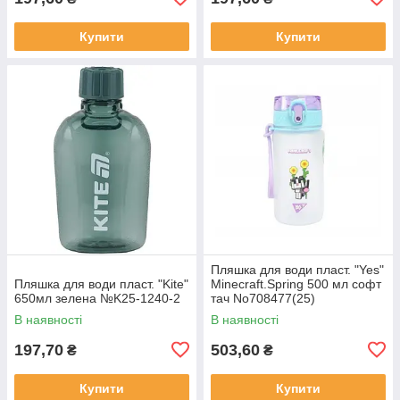
Купити
Купити
Пляшка для води пласт. "Yes"
Пляшка для води пласт. "Kite"
Minecraft.Spring 500 мл софт
650мл зелена №K25-1240-2
тач No708477(25)
В наявності
В наявності
197,70
503,60
₴
₴
Купити
Купити