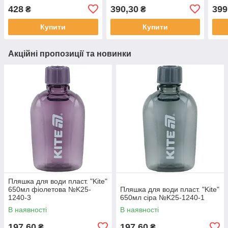
2(12)
428
390,30
399
₴
₴
Купити
Купити
Акційні пропозиції та новинки
Пляшка для води пласт. "Kite"
650мл фіолетова №K25-
Пляшка для води пласт. "Kite"
1240-3
650мл сіра №K25-1240-1
В наявності
В наявності
197,60
197,60
₴
₴