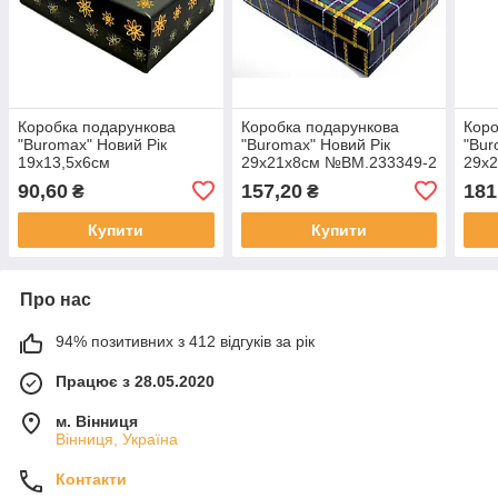
Коробка подарункова
Коробка подарункова
Коро
"Buromax" Новий Рік
"Buromax" Новий Рік
"Bur
19х13,5х6см
29х21х8см №BM.233349-2
29х
№BM.2333714-8
4
90,60
157,20
181
₴
₴
Купити
Купити
Про нас
94% позитивних з 412 відгуків за рік
Працює з 28.05.2020
м. Вінниця
Вінниця, Україна
Контакти