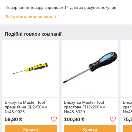
Повернення товару впродовж 14 днів за рахунок покупця
Всі умови повернення
Подібні товари компанії
Викрутка Master Tool
Викрутка Master Tool
Викр
прецизійна SL2х50мм
хрестова PH3х200мм
хре
№43-0025
No48-5320
No4
59,80
100,80
75,
₴
₴
Купити
Купити