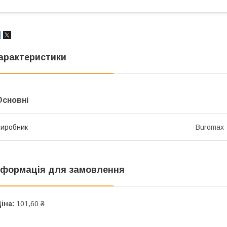
арактеристики
Основні
иробник
Buromax
нформація для замовлення
іна:
101,60 ₴