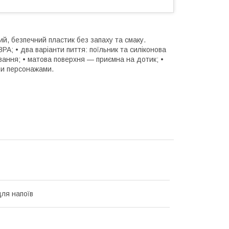
й, безпечний пластик без запаху та смаку.
BPA; • два варіанти пиття: поїльник та силіконова
вання; • матова поверхня — приємна на дотик; •
ми персонажами.
ля напоїв