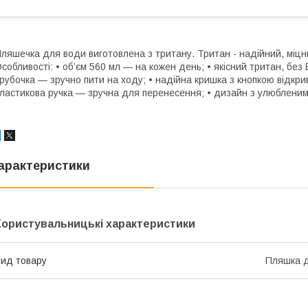
ляшечка для води виготовлена з тритану. Тритан - надійний, міцни
собливості: • об’єм 560 мл — на кожен день; • якісний тритан, без 
рубочка — зручно пити на ходу; • надійна кришка з кнопкою відкри
ластикова ручка — зручна для перенесення; • дизайн з улюблени
арактеристики
Користувальницькі характеристики
ид товару
Пляшка д