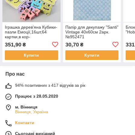
Іграшка дерев'яна Кубики-
Папір для декупажу "Santi"
Блок
пазли Емоції,16шт,64
Vintage 40х60см 2арк.
"Hob
картки,в кор-
№952471
ці,18,5х17,5х3,5см
351,90
30,70
331
₴
₴
№MD1561(40)
Купити
Купити
Про нас
94% позитивних з 417 відгуків за рік
Працює з 28.05.2020
м. Вінниця
Вінниця, Україна
Контакти
Сьогодні вихідний