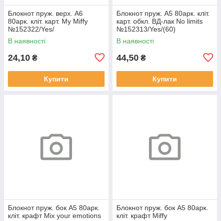
Блокнот пруж. верх. А6
Блокнот пруж. А5 80арк. кліт.
80арк. кліт. карт. My Miffy
карт. обкл. ВД-лак No limits
№152322/Yes/
№152313/Yes/(60)
В наявності
В наявності
24,10
44,50
₴
₴
Купити
Купити
Блокнот пруж. бок А5 80арк.
Блокнот пруж. бок А5 80арк.
кліт. крафт Mix your emotions
кліт. крафт Miffy