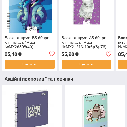
Блокнот пруж. В5 60арк.
Блокнот пруж. А5 60арк.
Блок
кліт. пласт. "Maxi"
кліт. пласт. "Maxi"
кліт.
№MX26308(40)
№MX21213-10(6)(8)(76)
№MX
85,40
55,90
85,
₴
₴
Купити
Купити
Акційні пропозиції та новинки