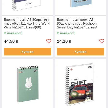
Блокнот пруж. А5 80арк. кліт.
Блокнот пруж. верх. А6
карт. обкл. ВД-лак Hard Work
80арк. кліт. карт. Pusheen,
Wins №152431/Yes/(60)
Sweet Day №152462/Yes/
В наявності
В наявності
44,50
24,10
₴
₴
Купити
Купити