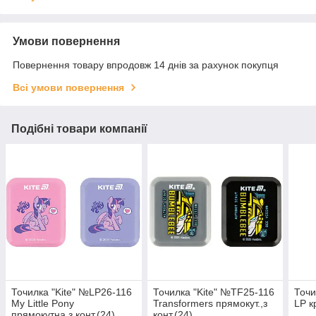
Умови повернення
Повернення товару впродовж 14 днів за рахунок покупця
Всі умови повернення
Подібні товари компанії
Точилка "Kite" №LP26-116
Точилка "Kite" №TF25-116
Точи
My Little Pony
Transformers прямокут.,з
LP кр
прямокутна,з конт.(24)
конт.(24)