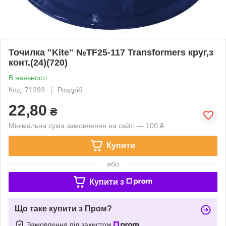
Точилка "Kite" №TF25-117 Transformers круг,з
конт.(24)(720)
В наявності
Код: 71293
Роздріб
22,80
₴
Мінімальна сума замовлення на сайті — 100 ₴
Купити
або
Купити з
Що таке купити з Пром?
Замовлення під захистом