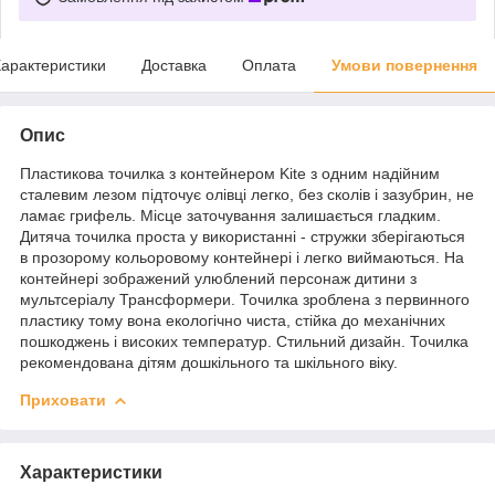
арактеристики
Доставка
Оплата
Умови повернення
Опис
Пластикова точилка з контейнером Kite з одним надійним
сталевим лезом підточує олівці легко, без сколів і зазубрин, не
ламає грифель. Місце заточування залишається гладким.
Дитяча точилка проста у використанні - стружки зберігаються
в прозорому кольоровому контейнері і легко виймаються. На
контейнері зображений улюблений персонаж дитини з
мультсеріалу Трансформери. Точилка зроблена з первинного
пластику тому вона екологічно чиста, стійка до механічних
пошкоджень і високих температур. Стильний дизайн. Точилка
рекомендована дітям дошкільного та шкільного віку.
Приховати
Характеристики