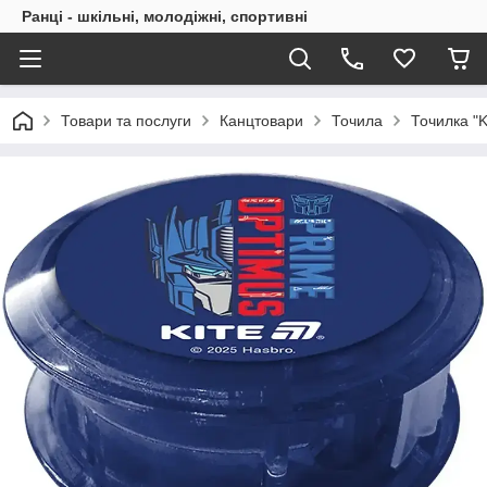
Ранці - шкільні, молодіжні, спортивні
Товари та послуги
Канцтовари
Точила
Точилка "K