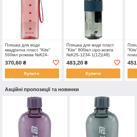
Пляшка для води
Пляшка для води пласт.
Пляш
квадратна пласт. "Kite"
"Kite" 800мл сіро-жовта
"Kit
550мл рожева №K24-
№K25-1234-1(12)(48)
пом
1209-3(48)
3(1)
370,60
483,20
451
₴
₴
Купити
Купити
Акційні пропозиції та новинки