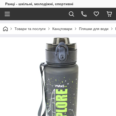
Ранці - шкільні, молодіжні, спортивні
Товари та послуги
Канцтовари
Пляшки для води