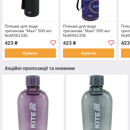
Пляшка для води
Пляшка для води
Пляш
тританова "Maxi" 500 мл
тританова "Maxi" 500 мл
трит
NoMX61335
NoMX61336
NoM
423
423
423
₴
₴
Купити
Купити
Акційні пропозиції та новинки