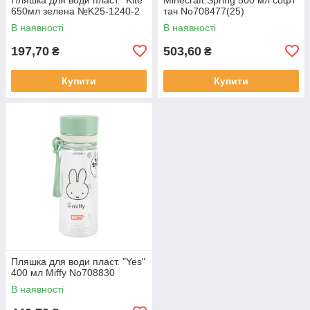
650мл зелена №K25-1240-2
тач No708477(25)
В наявності
В наявності
197,70
503,60
₴
₴
Купити
Купити
Пляшка для води пласт. "Yes"
400 мл Miffy No708830
В наявності