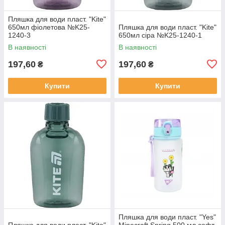
Пляшка для води пласт. "Kite"
650мл фіолетова №K25-
Пляшка для води пласт. "Kite"
1240-3
650мл сіра №K25-1240-1
В наявності
В наявності
197,60
197,60
₴
₴
Купити
Купити
Пляшка для води пласт. "Yes"
Пляшка для води пласт. "Kite"
Minecraft.Spring 500 мл софт