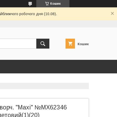
Кошик
айближчого робочого дня (10.08).
Кошик
творч. "Maxi" №MX62346
етовий(1)(20)