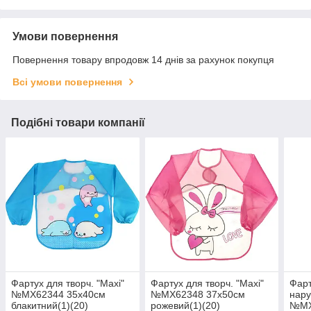
Умови повернення
Повернення товару впродовж 14 днів за рахунок покупця
Всі умови повернення
Подібні товари компанії
Фартух для творч. "Maxi"
Фартух для творч. "Maxi"
Фарт
№MX62344 35х40см
№MX62348 37х50см
нару
блакитний(1)(20)
рожевий(1)(20)
№MX