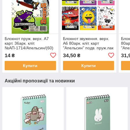
Блокнот пруж. верх. А7
Блокнот звуження. верх.
Блок
карт. 36арк. кліт.
А6 80арк. кліт. карт
80арк
№АП-1714/Апельсин/(60)
"Апельсин" подв. пруж.лак
"Апе
№АП-1712/1713(10)
гліт
14
34,50
31,
₴
₴
Купити
Купити
Акційні пропозиції та новинки