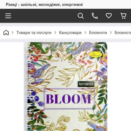
Ранці - шкільні, молодіжні, спортивні
Товари та послуги
Канцтовари
Блокноти
Блокнот