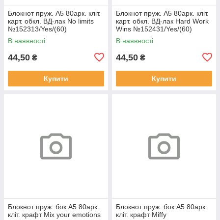
Блокнот пруж. А5 80арк. кліт.
Блокнот пруж. А5 80арк. кліт.
карт. обкл. ВД-лак No limits
карт. обкл. ВД-лак Hard Work
№152313/Yes/(60)
Wins №152431/Yes/(60)
В наявності
В наявності
44,50
44,50
₴
₴
Купити
Купити
Блокнот пруж. бок А5 80арк.
Блокнот пруж. бок А5 80арк.
кліт. крафт Mix your emotions
кліт. крафт Miffy