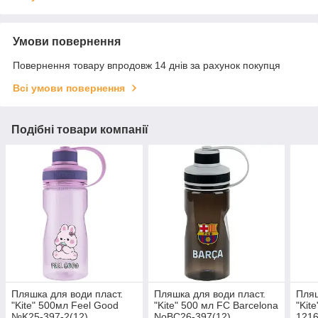
Умови повернення
Повернення товару впродовж 14 днів за рахунок покупця
Всі умови повернення
Подібні товари компанії
Пляшка для води пласт.
Пляшка для води пласт.
Пляш
"Kite" 500мл Feel Good
"Kite" 500 мл FC Barcelona
"Kit
№K25-397-2(12)
NoBC26-397(12)
1216