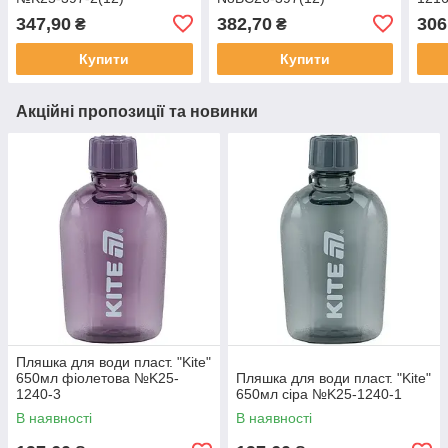
347,90
382,70
306
₴
₴
Купити
Купити
Акційні пропозиції та новинки
Пляшка для води пласт. "Kite"
650мл фіолетова №K25-
Пляшка для води пласт. "Kite"
1240-3
650мл сіра №K25-1240-1
В наявності
В наявності