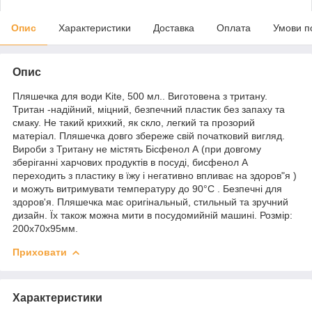
Опис
Характеристики
Доставка
Оплата
Умови п
Опис
Пляшечка для води Kite, 500 мл.. Виготовена з тритану.
Тритан -надійний, міцний, безпечний пластик без запаху та
смаку. Не такий крихкий, як скло, легкий та прозорий
матеріал. Пляшечка довго збереже свій початковий вигляд.
Вироби з Тритану не містять Бісфенол А (при довгому
зберіганні харчових продуктів в посуді, бисфенол А
переходить з пластику в їжу і негативно впливає на здоров"я )
и можуть витримувати температуру до 90°C . Безпечні для
здоров'я. Пляшечка має оригінальный, стильный та зручний
дизайн. Їх також можна мити в посудомийній машині. Розмір:
200х70х95мм.
Приховати
Характеристики