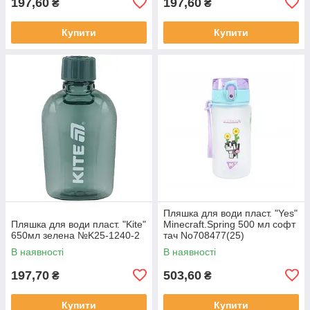
197,60
197,60
₴
₴
Купити
Купити
Пляшка для води пласт. "Yes"
Пляшка для води пласт. "Kite"
Minecraft.Spring 500 мл софт
650мл зелена №K25-1240-2
тач No708477(25)
В наявності
В наявності
197,70
503,60
₴
₴
Купити
Купити