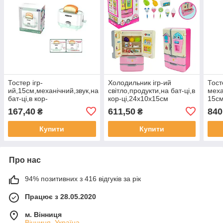
Тостер ігр-
Холодильник ігр-ий
Тост
ий,15см,механічний,звук,на
світло,продукти,на бат-ці,в
меха
бат-ці,в кор-
кор-ці,24х10х15см
15см
ці,15,5х17,5х10см
№1819(18) КІ
ці),
167,40
611,50
840
₴
₴
№A2007-1(60)
№RP
Купити
Купити
Про нас
94% позитивних з 416 відгуків за рік
Працює з 28.05.2020
м. Вінниця
Вінниця, Україна