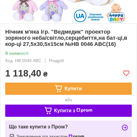
Нічник м'яка ігр. "Ведмедик" проектор
зоряного неба/світло,серцебиття,на бат-ці,в
кор-ці 27,5х30,5х15см №HB 0046 ABC(16)
В наявності
Код: HB 0046 ABC
Роздріб
1 118,40
₴
Купити
або
Купити з
Що таке купити з Пром?
Замовлення під захистом