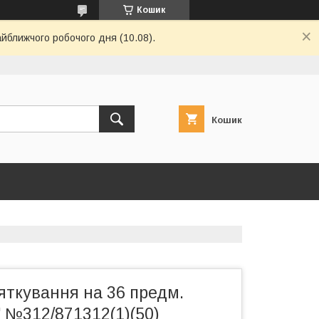
Кошик
айближчого робочого дня (10.08).
Кошик
яткування на 36 предм.
 №312/871312(1)(50)