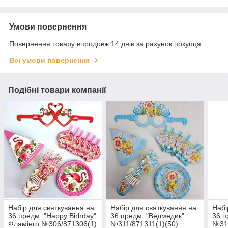
Умови повернення
Повернення товару впродовж 14 днів за рахунок покупця
Всі умови повернення
Подібні товари компанії
Набір для святкування на
Набір для святкування на
Набі
36 предм. "Нарру Birhday"
36 предм. "Ведмедик"
36 п
Фламінго №306/871306(1)
№311/871311(1)(50)
№315