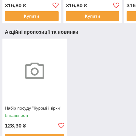
(50)
316,80
316,80
316
₴
₴
Купити
Купити
Акційні пропозиції та новинки
Набір посуду "Куромі і зірки"
В наявності
128,30
₴