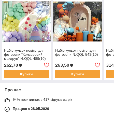
Набір кульок повітр. для
Набір кульок повітр. для
Набі
фотозони "Кольоровий
фотозони №QQL-543(10)
фот
макарун" №QQL-489(10)
262,70
263,50
314
₴
₴
Купити
Купити
Про нас
94% позитивних з 417 відгуків за рік
Працює з 28.05.2020