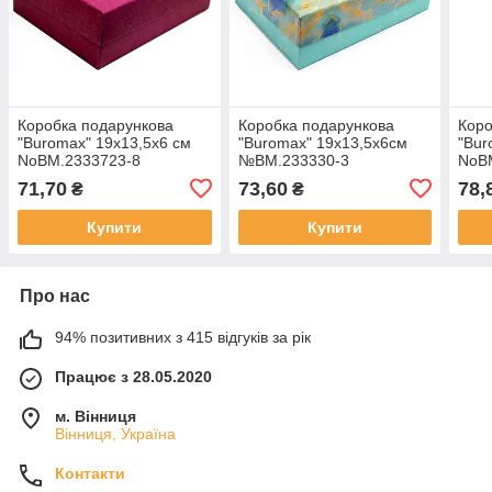
Коробка подарункова
Коробка подарункова
Коро
"Buromax" 19х13,5х6 см
"Buromax" 19х13,5х6см
"Bur
NoBM.2333723-8
№BM.233330-3
NoB
71,70
73,60
78,
₴
₴
Купити
Купити
Про нас
94% позитивних з 415 відгуків за рік
Працює з 28.05.2020
м. Вінниця
Вінниця, Україна
Контакти