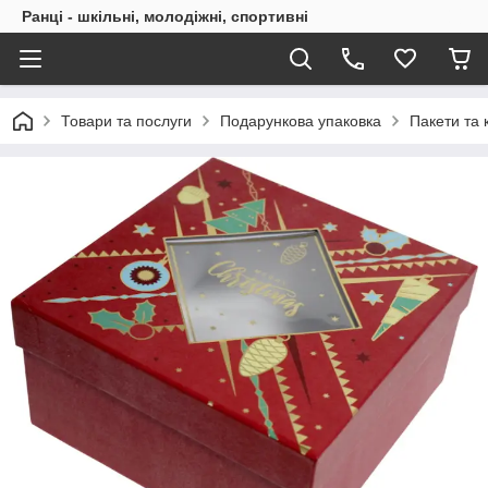
Ранці - шкільні, молодіжні, спортивні
Товари та послуги
Подарункова упаковка
Пакети та 