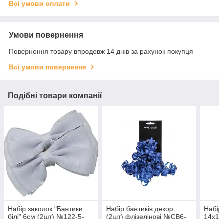
Всі умови оплати
Умови повернення
Повернення товару впродовж 14 днів за рахунок покупця
Всі умови повернення
Подібні товари компанії
Набір заколок "Бантики
Набір бантиків декор.
Набі
білі" 6см (2шт) №122-5-
(2шт) флізелінові №CB6-
14х1