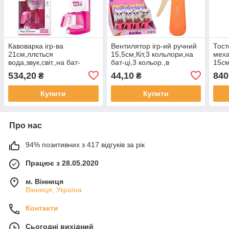
Кавоварка ігр-ва
Вентилятор ігр-ий ручний
Тост
21см,ллється
15,5см,Кіт,3 кольлори,на
меха
вода,звук,світ.,на бат-
бат-ці,3 кольор.,в
15см
ці,2кольор.,в кор-
дисплеї,26,5х16х21см
ці),
534,20
44,10
840
₴
₴
ці,18,5х25х17см
№MK 5834(24)(192)
№RP
№QF2907PG(18)
Купити
Купити
Про нас
94% позитивних з 417 відгуків за рік
Працює з 28.05.2020
м. Вінниця
Вінниця, Україна
Контакти
Сьогодні вихідний