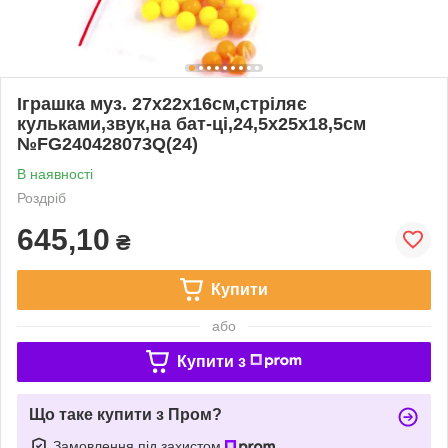
Іграшка муз. 27х22х16см,стріляє
кульками,звук,на бат-ці,24,5х25х18,5см
№FG240428073Q(24)
В наявності
Роздріб
645,10
₴
Купити
або
Купити з
Що таке купити з Пром?
Замовлення під захистом