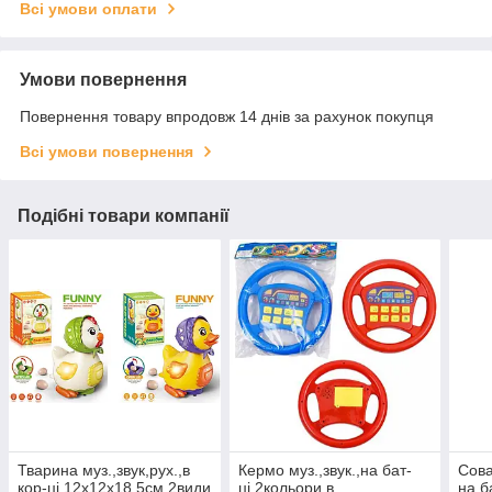
Всі умови оплати
Умови повернення
Повернення товару впродовж 14 днів за рахунок покупця
Всі умови повернення
Подібні товари компанії
Тварина муз.,звук,рух.,в
Кермо муз.,звук.,на бат-
Сова
кор-ці,12х12х18,5см,2види
ці,2кольори,в
на ба