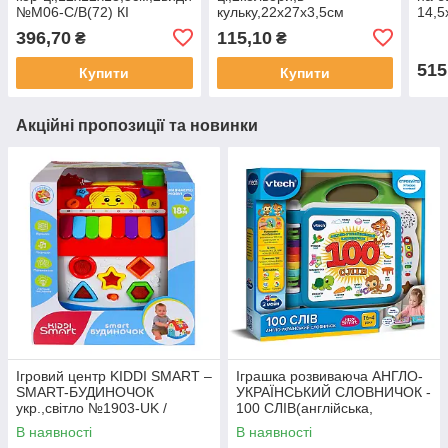
№M06-C/B(72) КІ
кульку,22х27х3,5см
14,5
№1899(36)(72)
724-
396,70
115,10
₴
₴
515
Купити
Купити
Акційні пропозиції та новинки
Ігровий центр KIDDI SMART –
Іграшка розвиваюча АНГЛО-
SMART-БУДИНОЧОК
УКРАЇНСЬКИЙ СЛОВНИЧОК -
укр.,світло №1903-UK /
100 СЛІВ(англійська,
КіддіСвіт/
українська) №80-601576/
В наявності
В наявності
КіддіСвіт/