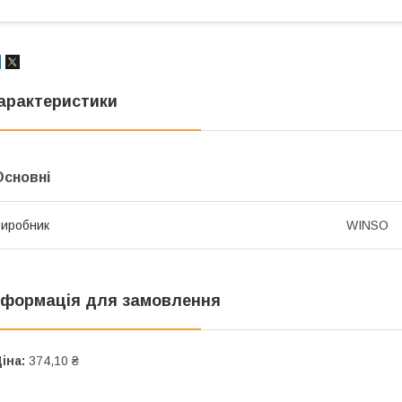
арактеристики
Основні
иробник
WINSO
нформація для замовлення
іна:
374,10 ₴