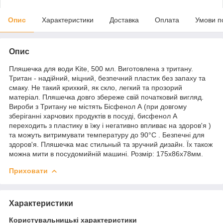
Опис
Характеристики
Доставка
Оплата
Умови п
Опис
Пляшечка для води Kite, 500 мл. Виготовлена з тритану.
Тритан - надійний, міцний, безпечний пластик без запаху та
смаку. Не такий крихкий, як скло, легкий та прозорий
матеріал. Пляшечка довго збереже свій початковий вигляд.
Вироби з Тритану не містять Бісфенол А (при довгому
зберіганні харчових продуктів в посуді, бисфенол А
переходить з пластику в їжу і негативно впливає на здоров'я )
та можуть витримувати температуру до 90°C . Безпечні для
здоров'я. Пляшечка має стильный та зручний дизайн. Їх також
можна мити в посудомийній машині. Розмір: 175х86х78мм.
Приховати
Характеристики
Користувальницькі характеристики