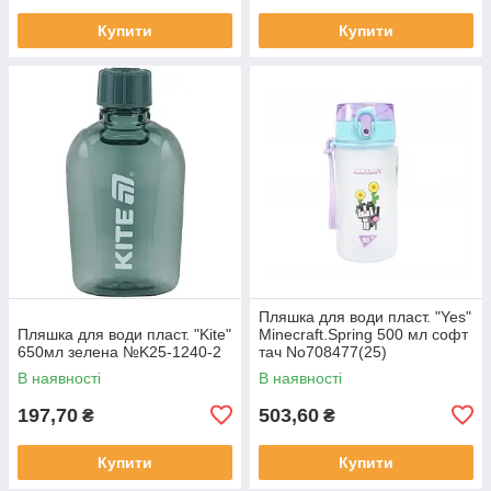
Купити
Купити
Пляшка для води пласт. "Yes"
Пляшка для води пласт. "Kite"
Minecraft.Spring 500 мл софт
650мл зелена №K25-1240-2
тач No708477(25)
В наявності
В наявності
197,70
503,60
₴
₴
Купити
Купити