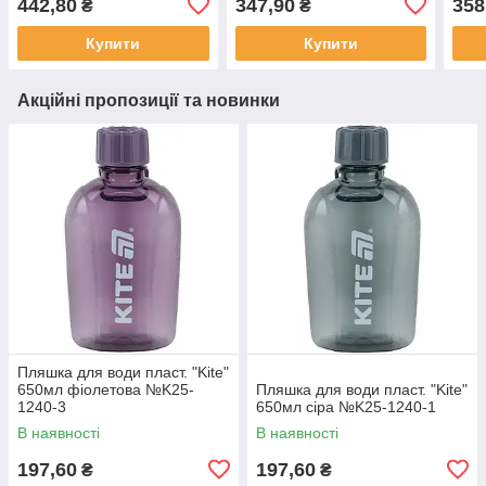
442,80
347,90
358
₴
₴
Купити
Купити
Акційні пропозиції та новинки
Пляшка для води пласт. "Kite"
650мл фіолетова №K25-
Пляшка для води пласт. "Kite"
1240-3
650мл сіра №K25-1240-1
В наявності
В наявності
197,60
197,60
₴
₴