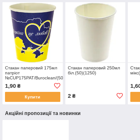
Стакан паперовий 175мл
Стакан паперовий 250мл
Стак
патріот
біл.(50)(1250)
мікс
№CUP175PAT/Buroclean/(50)
(2000)
1,90
1,6
₴
2
₴
Купити
Акційні пропозиції та новинки