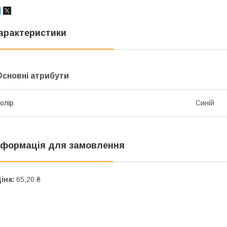
арактеристики
Основні атрибути
олір
Синій
нформація для замовлення
іна:
65,20 ₴