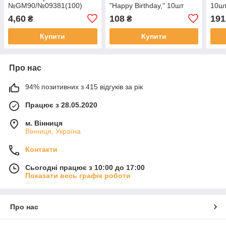
№GM90/№09381(100)
"Happy Birthday," 10шт
10шт
№827023/Pelican/(5)
(10)
4,60
108
191
₴
₴
Купити
Купити
Про нас
94% позитивних з 415 відгуків за рік
Працює з 28.05.2020
м. Вінниця
Вінниця, Україна
Контакти
Сьогодні працює з 10:00 до 17:00
Показати весь графік роботи
Про нас