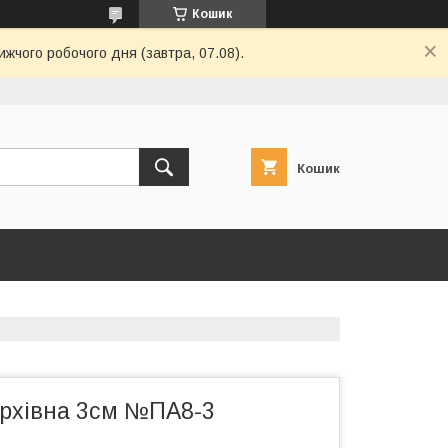
Кошик
ижчого робочого дня (завтра, 07.08).
Кошик
архівна 3см №ПА8-3