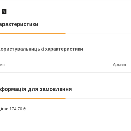
арактеристики
Користувальницькі характеристики
ип
Архівні
нформація для замовлення
іна:
174,70 ₴