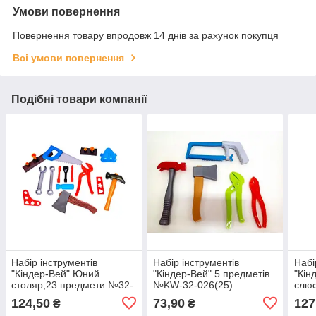
Умови повернення
Повернення товару впродовж 14 днів за рахунок покупця
Всі умови повернення
Подібні товари компанії
Набір інструментів
Набір інструментів
Набі
"Кіндер-Вей" Юний
"Кіндер-Вей" 5 предметів
"Кін
столяр,23 предмети №32-
№KW-32-026(25)
слюс
002(20)
№31
124,50
73,90
127
₴
₴