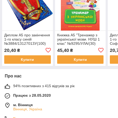
Диплом А5 про закінчення
Книжка А5 "Тренажер з
Дипл
1-го класу синій
української мови. НУШ 1
1-го
№3884/13127013У(100)
клас" №9295/УЛА/(30)
Соф
2/13
20,40
45,40
20,
₴
₴
Купити
Купити
Про нас
94% позитивних з 415 відгуків за рік
Працює з 28.05.2020
м. Вінниця
Вінниця, Україна