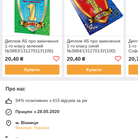
Диплом А5 про закінчення
Диплом А5 про закінчення
Дипл
1-го класу зелений
1-го класу синій
1-го
№3883/13127011У(100)
№3884/13127013У(100)
Соф
2/13
20,40
20,40
20,
₴
₴
Купити
Купити
Про нас
94% позитивних з 415 відгуків за рік
Працює з 28.05.2020
м. Вінниця
Вінниця, Україна