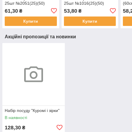
25шт №2051(25)(50)
25шт №1016(25)(50)
(60
коль
61,30
53,80
58,
₴
₴
Купити
Купити
Акційні пропозиції та новинки
Набір посуду "Куромі і зірки"
В наявності
128,30
₴