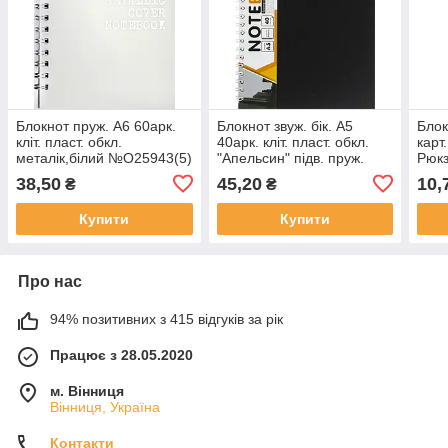
Блокнот пруж. А6 60арк.
Блокнот звуж. бік. А5
Блок
кліт. пласт. обкл.
40арк. кліт. пласт. обкл.
карт
металік,білий №О25943(5)
"Апельсин" підв. пруж.
Рюкз
NoБ-БП5-40(20)
38,50
45,20
10,
₴
₴
Купити
Купити
Про нас
94% позитивних з 415 відгуків за рік
Працює з 28.05.2020
м. Вінниця
Вінниця, Україна
Контакти