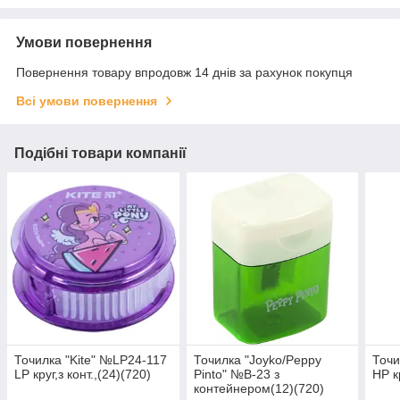
Умови повернення
Повернення товару впродовж 14 днів за рахунок покупця
Всі умови повернення
Подібні товари компанії
Точилка "Kite" №LP24-117
Точилка "Joyko/Peppy
Точи
LP круг,з конт.,(24)(720)
Pinto" №В-23 з
HP к
контейнером(12)(720)