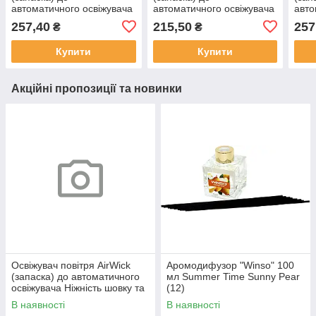
автоматичного освіжувача
автоматичного освіжувача
авто
Свіжість білизни 269мл(6)
Магнолія та квітуча вишня
Лава
257,40
215,50
257
₴
₴
250мл №0973(6)
269м
Купити
Купити
Акційні пропозиції та новинки
Освіжувач повітря AirWick
Аромодифузор "Winso" 100
(запаска) до автоматичного
мл Summer Time Sunny Pear
освіжувача Ніжність шовку та
(12)
лілії 250мл №0911
В наявності
В наявності