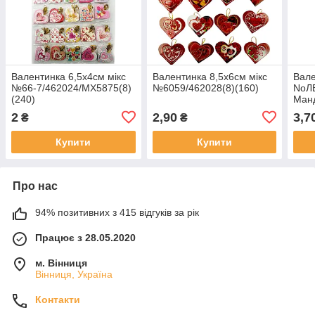
Валентинка 6,5х4см мікс
Валентинка 8,5х6см мікс
Вале
№66-7/462024/МХ5875(8)
№6059/462028(8)(160)
NoЛ
(240)
Манд
2
2,90
3,7
₴
₴
Купити
Купити
Про нас
94% позитивних з 415 відгуків за рік
Працює з 28.05.2020
м. Вінниця
Вінниця, Україна
Контакти