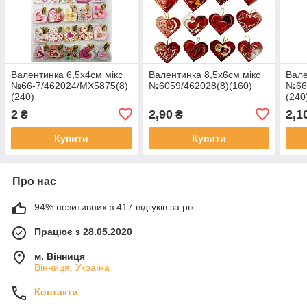
Валентинка 6,5х4см мікс
Валентинка 8,5х6см мікс
Вале
№66-7/462024/МХ5875(8)
№6059/462028(8)(160)
№66
(240)
(240
2
2,90
2,1
₴
₴
Купити
Купити
Про нас
94% позитивних з 417 відгуків за рік
Працює з 28.05.2020
м. Вінниця
Вінниця, Україна
Контакти