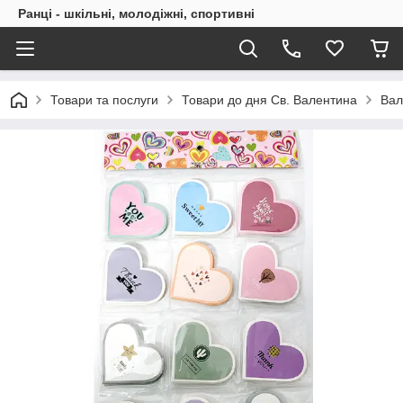
Ранці - шкільні, молодіжні, спортивні
Товари та послуги
Товари до дня Св. Валентина
Вал